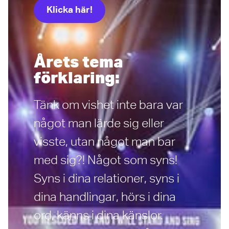
Klicka här!
Årets tema
förklaring:
Tänk om vishet inte bara var
något man lärde sig eller
visste, utan något man bar
med sig?! Något som syns!
Syns i dina relationer, syns i
dina handlingar, hörs i dina
ord, känns i dina känslor.