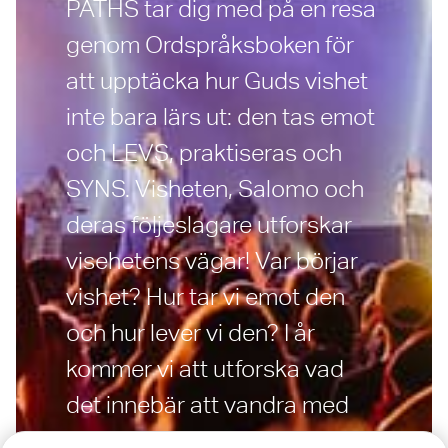
PATHS tar dig med på en resa
genom Ordspråksboken för
att upptäcka hur Guds vishet
inte bara lärs ut: den tas emot
och LEVS, praktiseras och
SYNS. Visheten, Salomo och
deras följeslagare utforskar
visehetens vägar! Var börjar
vishet? Hur tar vi emot den
och hur lever vi den? I år
kommer vi att utforska vad
det innebär att vandra med
vishet – att fatta beslut som