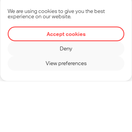
formar vilka vi blir och hur vi
We are using cookies to give you the best
experience on our website.
lever i världen.
Accept cookies
Deny
View preferences
Vi tycker om
Lärjungaskap. Sanning.
Handling. Gemenskap.