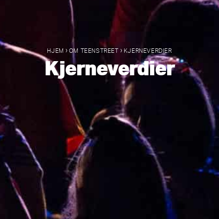
›
›
HJEM
OM TEENSTREET
KJERNEVERDIER
Kjerneverdier