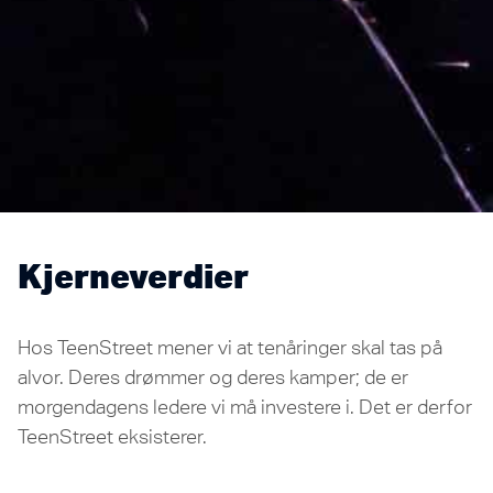
Kjerneverdier
Hos TeenStreet mener vi at tenåringer skal tas på
alvor. Deres drømmer og deres kamper; de er
morgendagens ledere vi må investere i. Det er derfor
TeenStreet eksisterer.