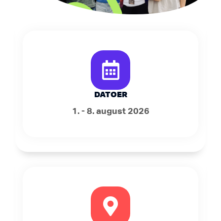
DATOER
1.
- 8. august 2026