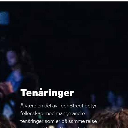
Tenåringer
Å være en del av TeenStreet betyr
fellesskap med mange andre
tenåringer som er på samme reise