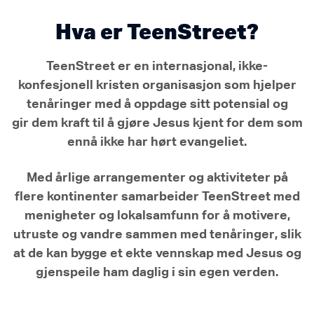
Hva er TeenStreet?
TeenStreet er en internasjonal, ikke-
konfesjonell kristen organisasjon som hjelper
tenåringer med å oppdage sitt potensial og
gir dem kraft til å gjøre Jesus kjent for dem som
ennå ikke har hørt evangeliet.
Med årlige arrangementer og aktiviteter på
flere kontinenter samarbeider TeenStreet med
menigheter og lokalsamfunn for å motivere,
utruste og vandre sammen med tenåringer, slik
at de kan bygge et ekte vennskap med Jesus og
gjenspeile ham daglig i sin egen verden.