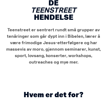
DE
TEENSTREET
HENDELSE
Teenstreet er sentrert rundt små grupper av
tenåringer som går dypt inn i Bibelen, lærer å
være frimodige Jesus-etterfølgere og har
massevis av moro, gjennom seminarer, kunst,
sport, lovsang, konserter, workshops,
outreaches og mye mer.
Hvem er det for?