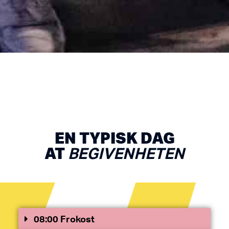
EN TYPISK DAG
AT
BEGIVENHETEN
08:00 Frokost