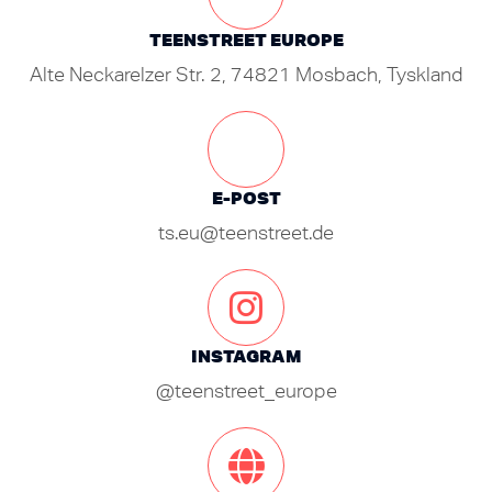
TEENSTREET EUROPE
Alte Neckarelzer Str. 2, 74821 Mosbach, Tyskland
E-POST
ts.eu@teenstreet.de
INSTAGRAM
@teenstreet_europe