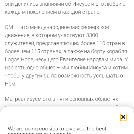
они делились знаниями об Иисусе и Его любви с
каждым поколением в каждой стране.
OM – это международное миссионерское
движение, в котором участвуют 3300
служителей, представляющих более 110 стран в
более чем 115 странах, а также на борту корабля
Logos Hope, несущего Евангелие народам мира. У
нас есть одно общее – мы любим Иисуса и хотим,
чтобы у других была возможность услышать о
Нем.
Мы реализуем это в пяти основных областях
служения: евангелизация, основание церквей,
наставничество и ученичество, помощь и
развитие, а также справедливость. ОМ также
We are using cookies to give you the best
тесно сотрудничает с рядом других христианских
experience on our website.