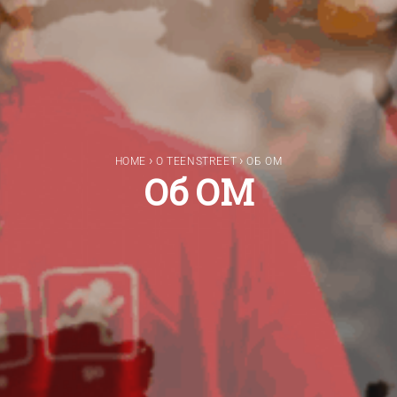
›
›
HOME
О TEENSTREET
ОБ ОМ
Об ОМ