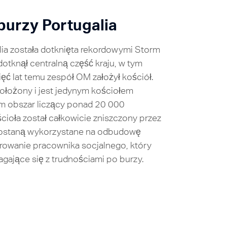
urzy Portugalia
lia została dotknięta rekordowymi
Storm
otknął centralną część kraju, w tym
ięć lat temu zespół OM założył kościół.
 położony i jest jedynym kościołem
m obszar liczący ponad 20 000
ioła został całkowicie zniszczony przez
zostaną wykorzystane na odbudowę
rowanie pracownika socjalnego, który
agające się z trudnościami po burzy.