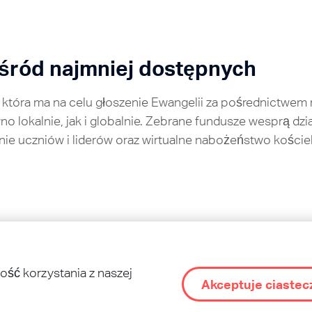
wśród najmniej dostępnych
 która ma na celu głoszenie Ewangelii za pośrednictwem
no lokalnie, jak i globalnie. Zebrane fundusze wesprą dz
ie uczniów i liderów oraz wirtualne nabożeństwo koście
w na całym świecie
ynął na nastolatków w Europie i jak oni wpływają na swoje
ość korzystania z naszej
Akceptuje ciastec
wzrastały w osobistej relacji z Jezusem, wywierały ducho
e dzięki TeenStreet i marzymy nie tylko o rozwoju TeenSt