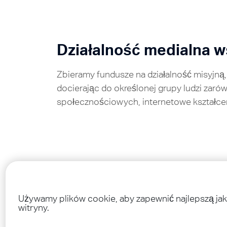
Działalność medialna 
Zbieramy fundusze na działalność misyjną,
docierając do określonej grupy ludzi zarów
społecznościowych, internetowe kształcen
Wspieranie nastolatkó
Przez lata widzieliśmy, jak TeenStreet wpł
Używamy plików cookie, aby zapewnić najlepszą jak
witryny.
aby nastolatki w innych częściach świata 
swoich krajów. Wierzymy, że jest to możliw