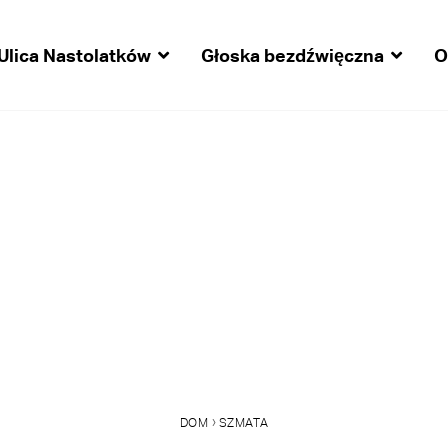
Ulica Nastolatków
Głoska bezdźwięczna
O
›
DOM
SZMATA