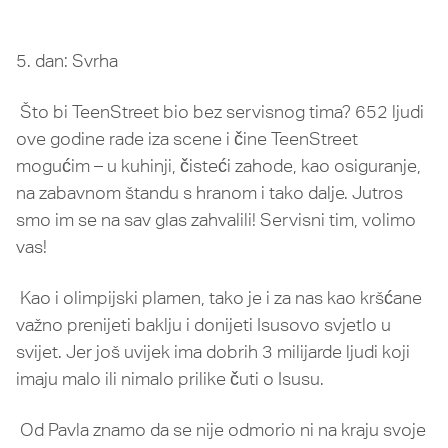
5. dan: Svrha
Što bi TeenStreet bio bez servisnog tima? 652 ljudi
ove godine rade iza scene i čine TeenStreet
mogućim – u kuhinji, čisteći zahode, kao osiguranje,
na zabavnom štandu s hranom i tako dalje. Jutros
smo im se na sav glas zahvalili! Servisni tim, volimo
vas!
Kao i olimpijski plamen, tako je i za nas kao kršćane
važno prenijeti baklju i donijeti Isusovo svjetlo u
svijet. Jer još uvijek ima dobrih 3 milijarde ljudi koji
imaju malo ili nimalo prilike čuti o Isusu.
Od Pavla znamo da se nije odmorio ni na kraju svoje