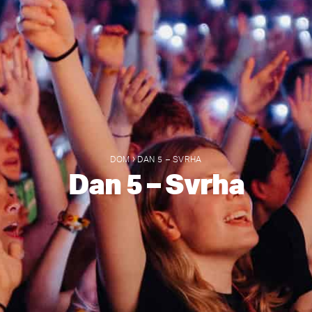
›
DOM
DAN 5 – SVRHA
Dan 5 – Svrha