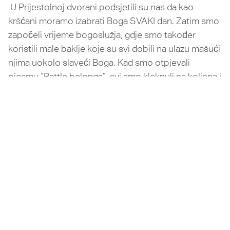
U Prijestolnoj dvorani podsjetili su nas da kao
kršćani moramo izabrati Boga SVAKI dan. Zatim smo
započeli vrijeme bogoslužja, gdje smo također
koristili male baklje koje su svi dobili na ulazu mašući
njima uokolo slaveći Boga. Kad smo otpjevali
pjesmu “Battle belongs”, svi smo kleknuli na koljena i
zapjevali: “Pa kad se borim, borim se na koljenima s
visoko podignutim rukama. O, Bože, bitka pripada
tebi.” Kasnije smo ponovno kleknuli – ovaj put kako
bismo Bogu priznali svoje grijehe – i zapjevali “Krist i
Krist raspeti”. Kakva večer!