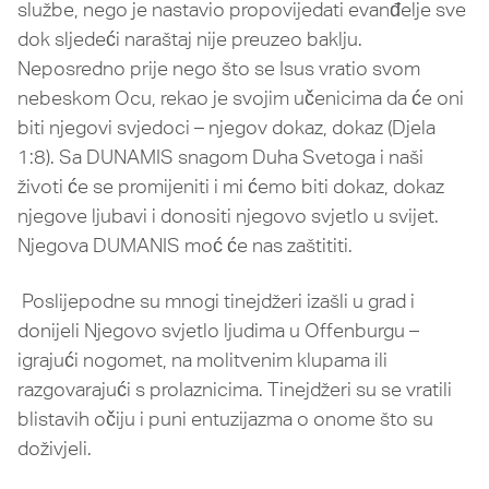
službe, nego je nastavio propovijedati evanđelje sve
dok sljedeći naraštaj nije preuzeo baklju.
Neposredno prije nego što se Isus vratio svom
nebeskom Ocu, rekao je svojim učenicima da će oni
biti njegovi svjedoci – njegov dokaz, dokaz (Djela
1:8). Sa DUNAMIS snagom Duha Svetoga i naši
životi će se promijeniti i mi ćemo biti dokaz, dokaz
njegove ljubavi i donositi njegovo svjetlo u svijet.
Njegova DUMANIS moć će nas zaštititi.
Poslijepodne su mnogi tinejdžeri izašli u grad i
donijeli Njegovo svjetlo ljudima u Offenburgu –
igrajući nogomet, na molitvenim klupama ili
razgovarajući s prolaznicima. Tinejdžeri su se vratili
blistavih očiju i puni entuzijazma o onome što su
doživjeli.