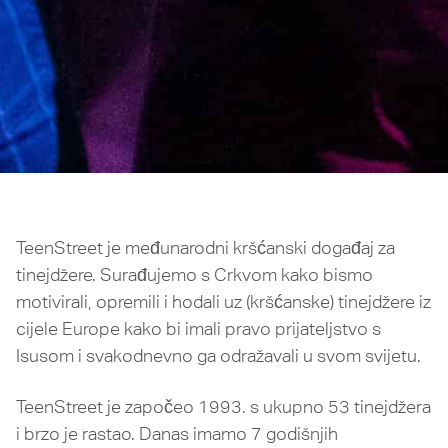
TeenStreet je međunarodni kršćanski događaj za
tinejdžere. Surađujemo s Crkvom kako bismo
motivirali, opremili i hodali uz (kršćanske) tinejdžere iz
cijele Europe kako bi imali pravo prijateljstvo s
Isusom i svakodnevno ga odražavali u svom svijetu.
TeenStreet je započeo 1993. s ukupno 53 tinejdžera
i brzo je rastao. Danas imamo 7 godišnjih