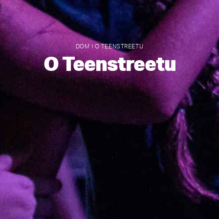
›
DOM
O TEENSTREETU
O Teenstreetu