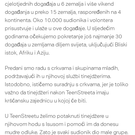
cjelotjednih događaja u 6 zemalja i više vikend
događanja u preko 15 zemalja, raspoređenih na 4
kontinenta. Oko 10.000 sudionika i volontera
prisustvuje i ulaže u ove događaje. U sljedećim
godinama očekujemo pokretanje još najmanje 30
događaja u zemljama diljem svijeta, uključujući Bliski
istok, Afriku i Aziju.
Predani smo radu s crkvama i skupinama mladih,
podržavajući ih u njihovoj službi tinejdžerima.
Istodobno, ističemo suradnju s crkvama, jer je toliko
važno da tinejdžeri nakon TeenStreeta imaju
kršćansku zajednicu u kojoj će biti.
U TeenStreetu želimo potaknuti tinejdžere u
njihovom hodu s Isusom i pomoći im da donesu
mudre odluke. Zato je svaki sudionik dio male grupe.