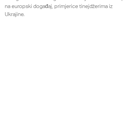
na europski događaj, primjerice tinejdžerima iz
Ukrajine.
©
2026
TEENSTREET - MINISTARSTVO ZA
OM