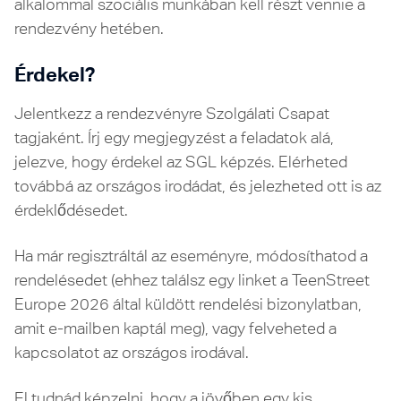
alkalommal szociális munkában kell részt vennie a
rendezvény hetében.
Érdekel?
Jelentkezz a rendezvényre Szolgálati Csapat
tagjaként. Írj egy megjegyzést a feladatok alá,
jelezve, hogy érdekel az SGL képzés. Elérheted
továbbá az országos irodádat, és jelezheted ott is az
érdeklődésedet.
Ha már regisztráltál az eseményre, módosíthatod a
rendelésedet (ehhez találsz egy linket a TeenStreet
Europe 2026 által küldött rendelési bizonylatban,
amit e-mailben kaptál meg), vagy felveheted a
kapcsolatot az országos irodával.
El tudnád képzelni, hogy a jövőben egy kis