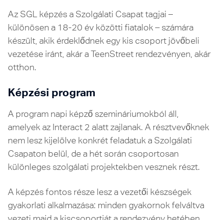
Az SGL képzés a Szolgálati Csapat tagjai –
különösen a 18-20 év közötti fiatalok – számára
készült, akik érdeklődnek egy kis csoport jövőbeli
vezetése iránt, akár a TeenStreet rendezvényen, akár
otthon.
Képzési program
A program napi képző szemináriumokból áll,
amelyek az Interact 2 alatt zajlanak. A résztvevőknek
nem lesz kijelölve konkrét feladatuk a Szolgálati
Csapaton belül, de a hét során csoportosan
különleges szolgálati projektekben vesznek részt.
A képzés fontos része lesz a vezetői készségek
gyakorlati alkalmazása: minden gyakornok felváltva
vezeti majd a kiscsoportját a rendezvény hetében.