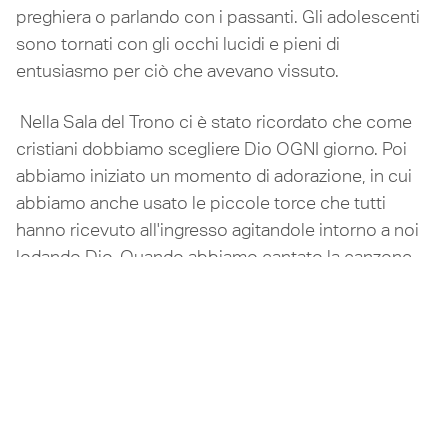
preghiera o parlando con i passanti. Gli adolescenti
sono tornati con gli occhi lucidi e pieni di
entusiasmo per ciò che avevano vissuto.
Nella Sala del Trono ci è stato ricordato che come
cristiani dobbiamo scegliere Dio OGNI giorno. Poi
abbiamo iniziato un momento di adorazione, in cui
abbiamo anche usato le piccole torce che tutti
hanno ricevuto all'ingresso agitandole intorno a noi
lodando Dio. Quando abbiamo cantato la canzone
"Battle belongs", ci siamo tutti inginocchiati e
abbiamo cantato: "Così quando combatto,
combatto in ginocchio con le mani alzate in alto. Oh,
Dio, la battaglia appartiene a te". Più tardi, ci siamo
inginocchiati di nuovo - questa volta per confessare
i nostri peccati a Dio - e abbiamo cantato "Cristo e
Cristo crocifisso". Che serata!