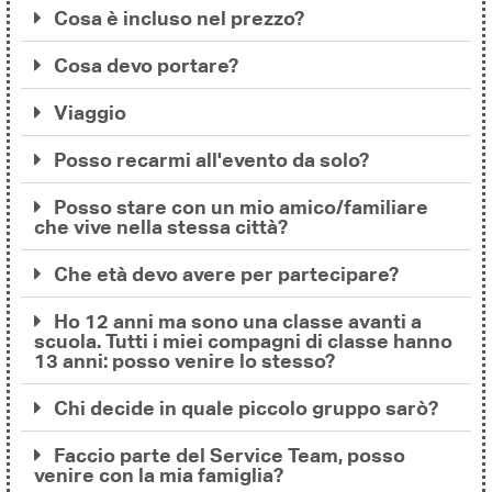
Cosa è incluso nel prezzo?
Cosa devo portare?
Viaggio
Posso recarmi all'evento da solo?
Posso stare con un mio amico/familiare
che vive nella stessa città?
Che età devo avere per partecipare?
Ho 12 anni ma sono una classe avanti a
scuola. Tutti i miei compagni di classe hanno
13 anni: posso venire lo stesso?
Chi decide in quale piccolo gruppo sarò?
Faccio parte del Service Team, posso
venire con la mia famiglia?