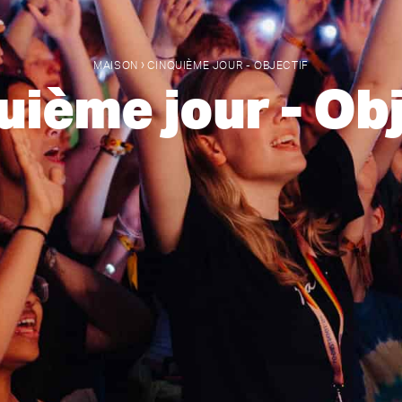
›
MAISON
CINQUIÈME JOUR - OBJECTIF
uième jour - Obj