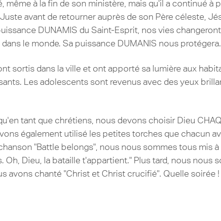
, même à la fin de son ministère, mais qu'il a continué à p
uste avant de retourner auprès de son Père céleste, Jésus
a puissance DUNAMIS du Saint-Esprit, nos vies changeron
e dans le monde. Sa puissance DUMANIS nous protégera
sortis dans la ville et ont apporté sa lumière aux habita
ssants. Les adolescents sont revenus avec des yeux brill
 qu'en tant que chrétiens, nous devons choisir Dieu CH
ns également utilisé les petites torches que chacun avait
 chanson "Battle belongs", nous nous sommes tous mis à
. Oh, Dieu, la bataille t'appartient." Plus tard, nous nou
avons chanté "Christ et Christ crucifié". Quelle soirée !