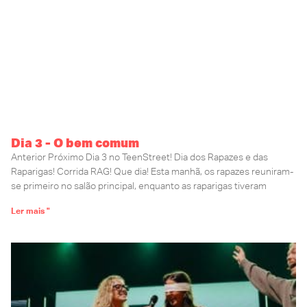
Dia 3 - O bem comum
Anterior Próximo Dia 3 no TeenStreet! Dia dos Rapazes e das
Raparigas! Corrida RAG! Que dia! Esta manhã, os rapazes reuniram-
se primeiro no salão principal, enquanto as raparigas tiveram
Ler mais "